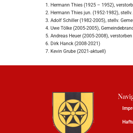
Hermann Thies (1925 – 1952), verstor
Hermann Thies jun. (1952-1982), stell
Adolf Schiller (1982-2005), stellv. Ge
Uwe Tölke (2005-2005), Gemeindebrand
Andreas Heuer (2005-2008), verstorben
Dirk Hanck (2008-2021)
Kevin Grube (2021-aktuell)
Navi
Imp
Haft