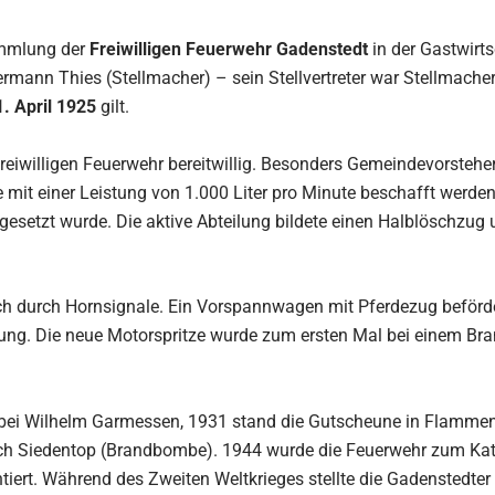
ammlung der
Freiwilligen Feuerwehr Gadenstedt
in der Gastwirt
ermann Thies (Stellmacher) – sein Stellvertreter war Stellmach
1. April 1925
gilt.
eiwilligen Feuerwehr bereitwillig. Besonders Gemeindevorsteher 
mit einer Leistung von 1.000 Liter pro Minute beschafft werden. 
setzt wurde. Die aktive Abteilung bildete einen Halblöschzug u
ch durch Hornsignale. Ein Vorspannwagen mit Pferdezug beförde
ng. Die neue Motorspritze wurde zum ersten Mal bei einem B
bei Wilhelm Garmessen, 1931 stand die Gutscheune in Flammen. 
ich Siedentop (Brandbombe). 1944 wurde die Feuerwehr zum Ka
iert. Während des Zweiten Weltkrieges stellte die Gadenstedte