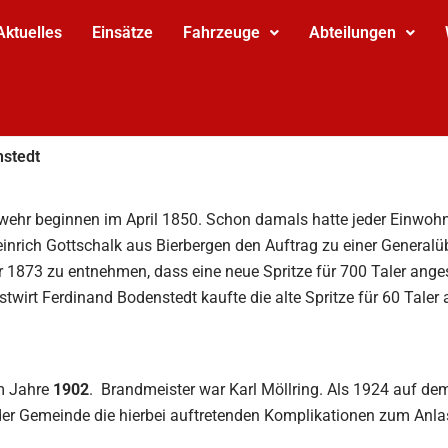
Aktuelles
Einsätze
Fahrzeuge
Abteilungen
nstedt
wehr beginnen im April 1850. Schon damals hatte jeder Einwohn
einrich Gottschalk aus Bierbergen den Auftrag zu einer Generalü
 1873 zu entnehmen, dass eine neue Spritze für 700 Taler anges
twirt Ferdinand Bodenstedt kaufte die alte Spritze für 60 Taler 
im Jahre
1902
. Brandmeister war Karl Möllring. Als 1924 auf de
r Gemeinde die hierbei auftretenden Komplikationen zum Anlass,