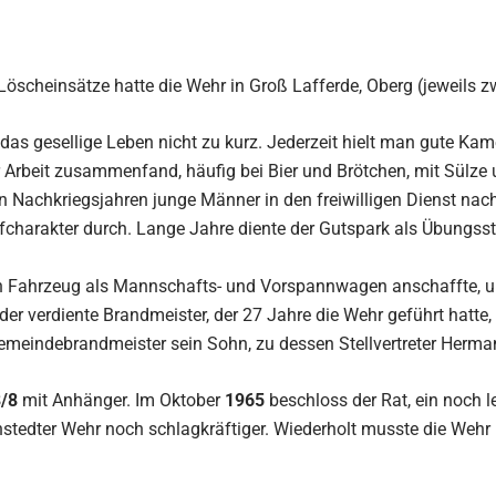
Löscheinsätze hatte die Wehr in Groß Lafferde, Oberg (jeweils 
as gesellige Leben nicht zu kurz. Jederzeit hielt man gute Ka
rbeit zusammenfand, häufig bei Bier und Brötchen, mit Sülze un
achkriegsjahren junge Männer in den freiwilligen Dienst nachg
harakter durch. Lange Jahre diente der Gutspark als Übungsst
in Fahrzeug als Mannschafts- und Vorspannwagen anschaffte, um
 der verdiente Brandmeister, der 27 Jahre die Wehr geführt hat
 Gemeindebrandmeister sein Sohn, zu dessen Stellvertreter Herman
8/8
mit Anhänger. Im Oktober
1965
beschloss der Rat, ein noch l
stedter Wehr noch schlagkräftiger. Wiederholt musste die Weh