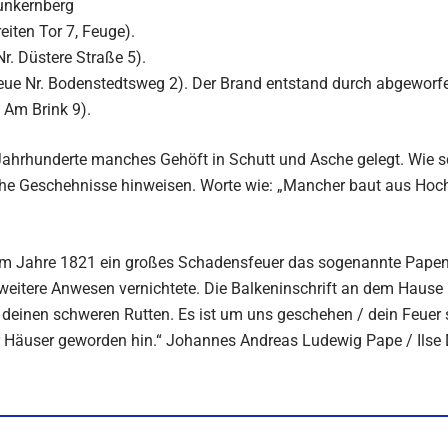
unkernberg
iten Tor 7, Feuge).
r. Düstere Straße 5).
neue Nr. Bodenstedtsweg 2). Der Brand entstand durch abgewor
 Am Brink 9).
ahrhunderte manches Gehöft in Schutt und Asche gelegt. Wie sch
olche Geschehnisse hinweisen. Worte wie: „Mancher baut aus Ho
im Jahre 1821 ein großes Schadensfeuer das sogenannte Papenvi
itere Anwesen vernichtete. Die Balkeninschrift an dem Hause N
on deinen schweren Rutten. Es ist um uns geschehen / dein Feue
r Häuser geworden hin.“ Johannes Andreas Ludewig Pape / Ilse 