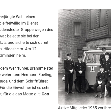
verjüngte Wehr einen
e freiwillig im Dienst
adenstedter Gruppe wegen des
ar, belegte sie bei den
atz und sicherte sich damit
rk Hildesheim. Am 12.
olzminden heim.
 dem Wehrführer, Brandmeister
euerwehrmann Hermann Ebeling,
ge, und dem Schriftführer,
ür die Einwohner ist es sehr
 für die das Motto gilt:
Gott
Aktive Mitglieder 1965 vor ih