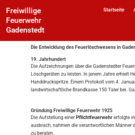
Zum
Freiwillige
Startseite
Inhalt
Feuerwehr
springen
Gadenstedt
Die Entwicklung des Feuerlöschwesens in Gade
19. Jahrhundert
Die Aufzeichnungen über die Gadenstedter Feuer
Löschgeräten zu leisten. In jenem Jahre erhielt H
Handdruckspritze. Einem Protokoll vom 4. Januar
landwirtschaftliche Brandkasse 150 Taler bei. Gas
Gründung Freiwillige Feuerwehr 1925
Die Aufstellung einer
Pflichtfeuerwehr
erfolgte 
ausbrach, nahmen die verantwortlichen Männer de
zu beraten.